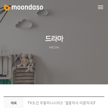
tog
nav
드라마
MEDIA
TV조선 주말미니시리즈 '결혼작사 이혼작곡3'
제목