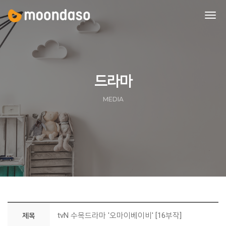
tog
nav
드라마
MEDIA
tvN 수목드라마 '오마이베이비' [16부작]
제목