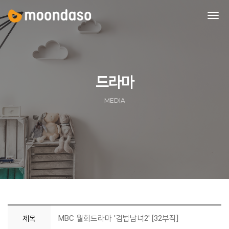
tog
nav
드라마
MEDIA
MBC 월화드라마 '검법남녀2' [32부작]
제목